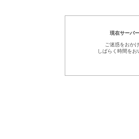
現在サーバ
ご迷惑をおか
しばらく時間をお