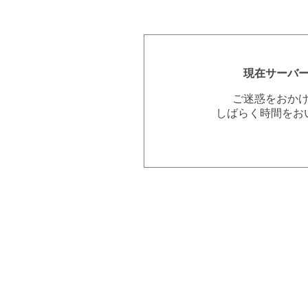
現在サーバ
ご迷惑をおか
しばらく時間をお