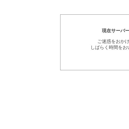
現在サーバ
ご迷惑をおか
しばらく時間をお