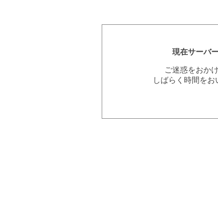
現在サーバ
ご迷惑をおか
しばらく時間をお