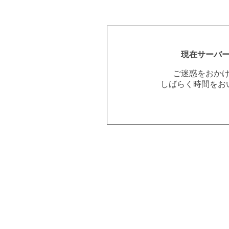
現在サーバ
ご迷惑をおか
しばらく時間をお