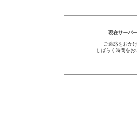
現在サーバ
ご迷惑をおか
しばらく時間をお