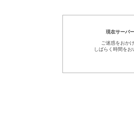
現在サーバ
ご迷惑をおか
しばらく時間をお