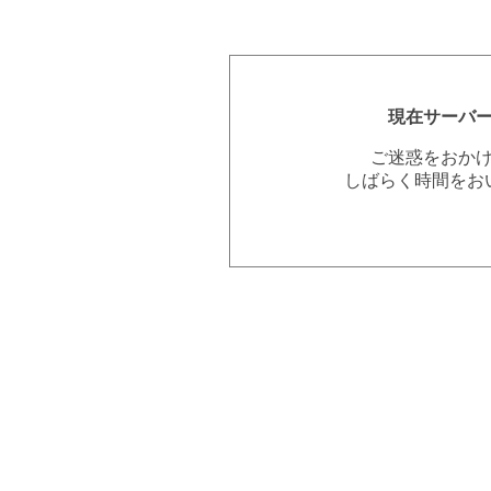
現在サーバ
ご迷惑をおか
しばらく時間をお