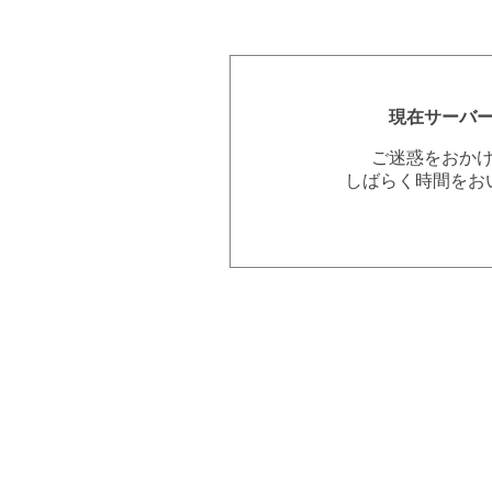
現在サーバ
ご迷惑をおか
しばらく時間をお