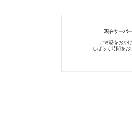
現在サーバ
ご迷惑をおか
しばらく時間をお