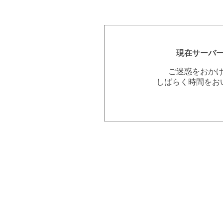
現在サーバ
ご迷惑をおか
しばらく時間をお