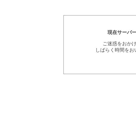
現在サーバ
ご迷惑をおか
しばらく時間をお