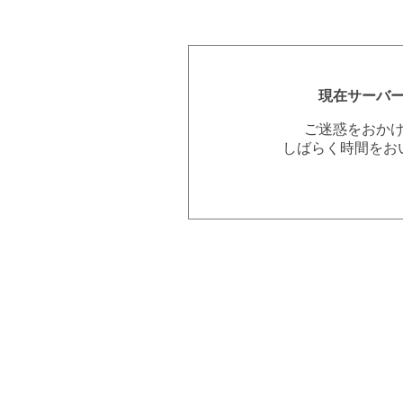
現在サーバ
ご迷惑をおか
しばらく時間をお