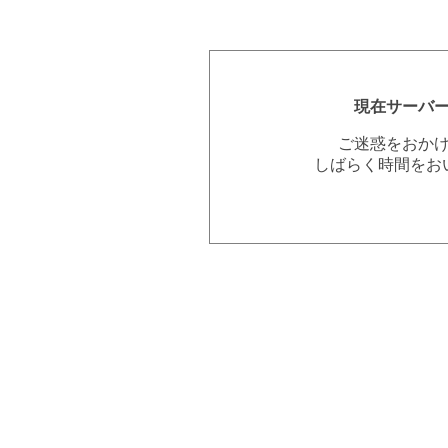
現在サーバ
ご迷惑をおか
しばらく時間をお