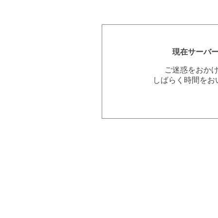
現在サーバ
ご迷惑をおか
しばらく時間をお