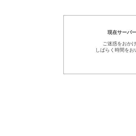
現在サーバ
ご迷惑をおか
しばらく時間をお