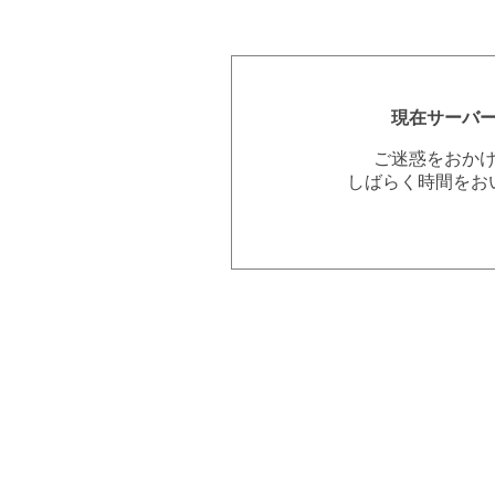
現在サーバ
ご迷惑をおか
しばらく時間をお