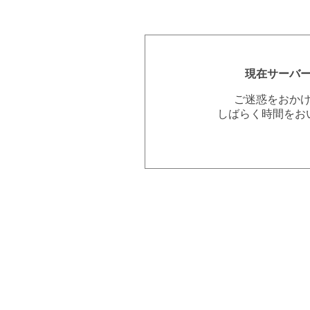
現在サーバ
ご迷惑をおか
しばらく時間をお