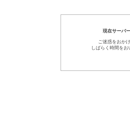
現在サーバ
ご迷惑をおか
しばらく時間をお