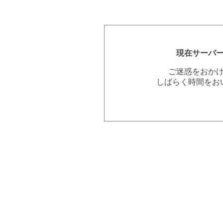
現在サーバ
ご迷惑をおか
しばらく時間をお