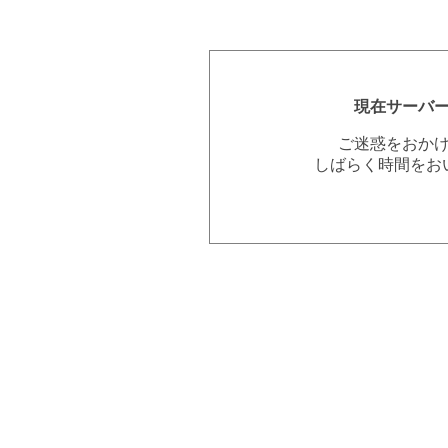
現在サーバ
ご迷惑をおか
しばらく時間をお