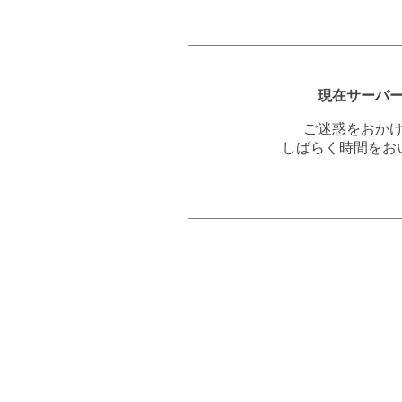
現在サーバ
ご迷惑をおか
しばらく時間をお