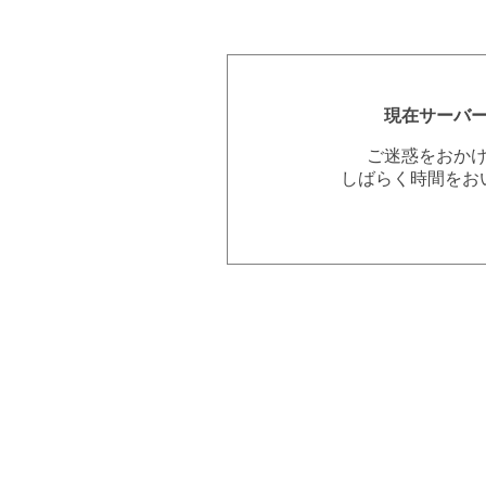
現在サーバ
ご迷惑をおか
しばらく時間をお