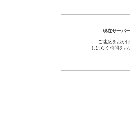
現在サーバ
ご迷惑をおか
しばらく時間をお