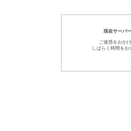
現在サーバ
ご迷惑をおか
しばらく時間をお