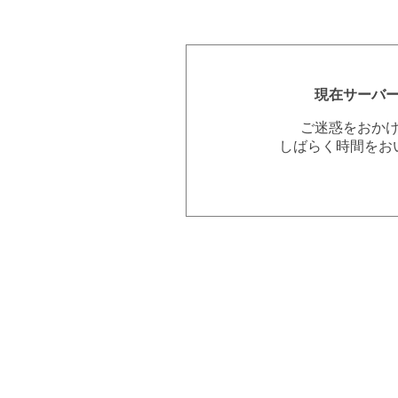
現在サーバ
ご迷惑をおか
しばらく時間をお