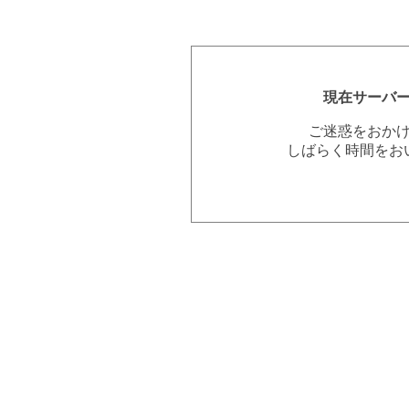
現在サーバ
ご迷惑をおか
しばらく時間をお