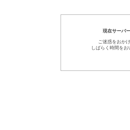
現在サーバ
ご迷惑をおか
しばらく時間をお