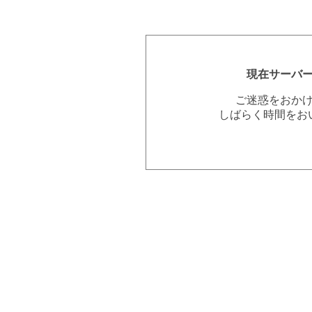
現在サーバ
ご迷惑をおか
しばらく時間をお