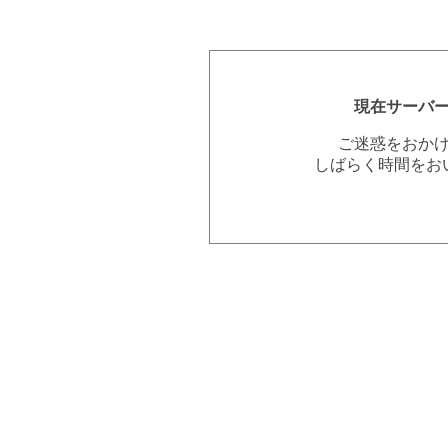
現在サーバ
ご迷惑をおか
しばらく時間をお