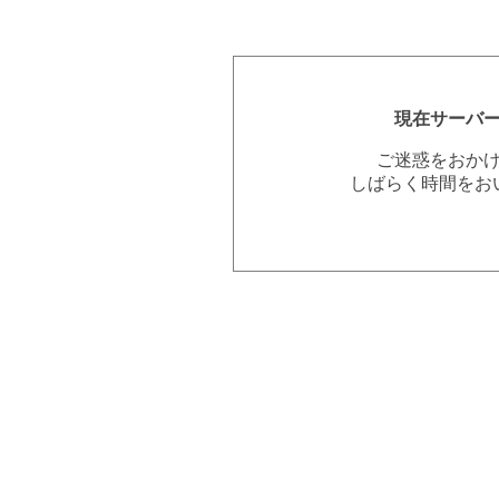
現在サーバ
ご迷惑をおか
しばらく時間をお