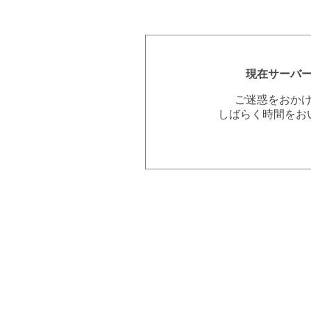
現在サーバ
ご迷惑をおか
しばらく時間をお