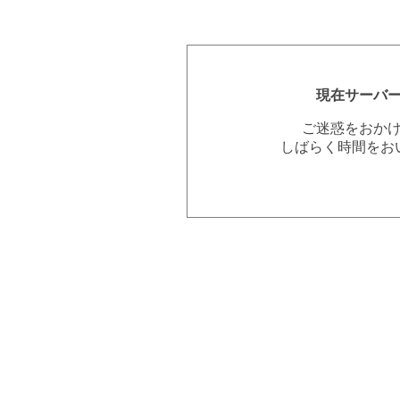
現在サーバ
ご迷惑をおか
しばらく時間をお