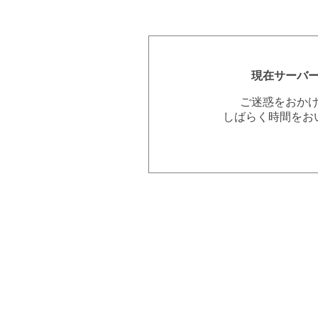
現在サーバ
ご迷惑をおか
しばらく時間をお