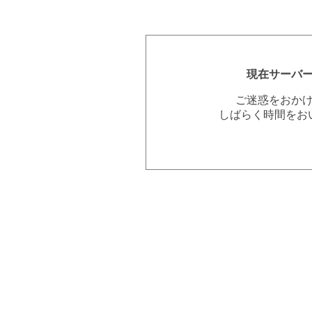
現在サーバ
ご迷惑をおか
しばらく時間をお