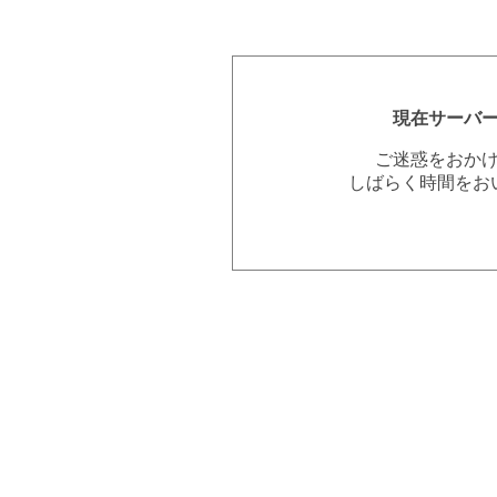
現在サーバ
ご迷惑をおか
しばらく時間をお