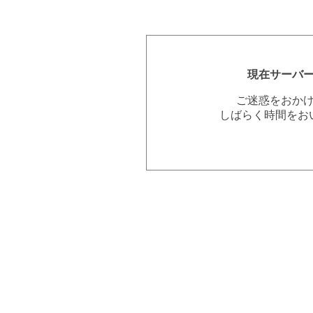
現在サーバ
ご迷惑をおか
しばらく時間をお