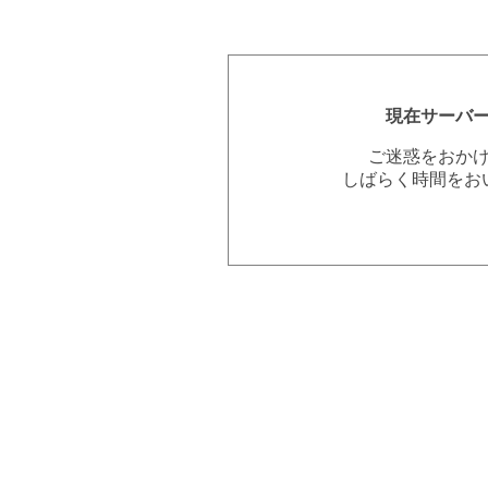
現在サーバ
ご迷惑をおか
しばらく時間をお