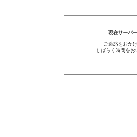
現在サーバ
ご迷惑をおか
しばらく時間をお