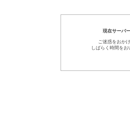
現在サーバ
ご迷惑をおか
しばらく時間をお