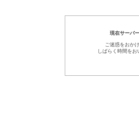
現在サーバ
ご迷惑をおか
しばらく時間をお