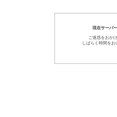
現在サーバ
ご迷惑をおか
しばらく時間をお