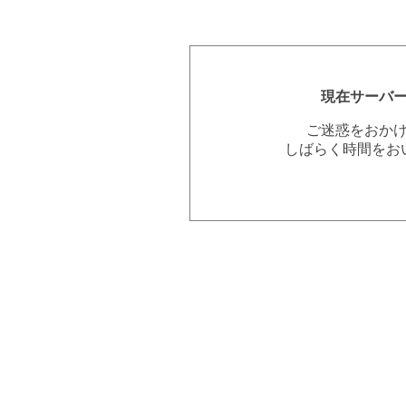
現在サーバ
ご迷惑をおか
しばらく時間をお