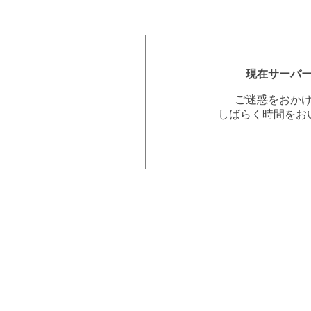
現在サーバ
ご迷惑をおか
しばらく時間をお