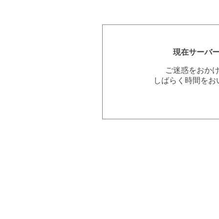
現在サーバ
ご迷惑をおか
しばらく時間をお