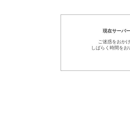
現在サーバ
ご迷惑をおか
しばらく時間をお