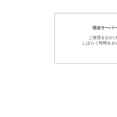
現在サーバ
ご迷惑をおか
しばらく時間をお