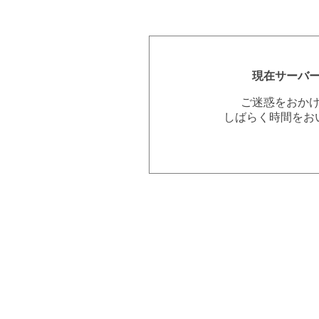
現在サーバ
ご迷惑をおか
しばらく時間をお