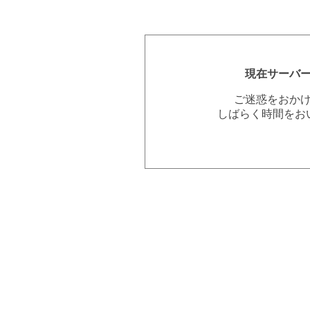
現在サーバ
ご迷惑をおか
しばらく時間をお