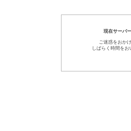
現在サーバ
ご迷惑をおか
しばらく時間をお